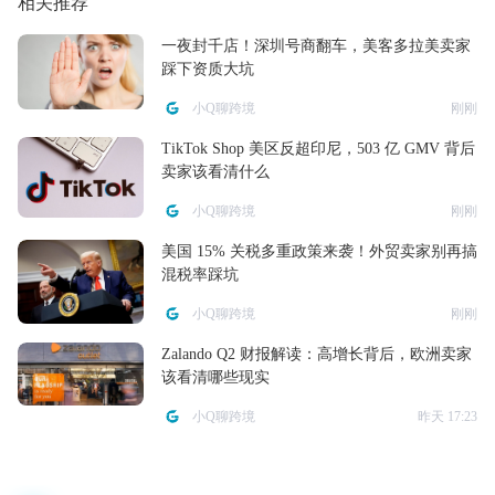
相关推荐
一夜封千店！深圳号商翻车，美客多拉美卖家
踩下资质大坑
小Q聊跨境
刚刚
TikTok Shop 美区反超印尼，503 亿 GMV 背后
卖家该看清什么
小Q聊跨境
刚刚
美国 15% 关税多重政策来袭！外贸卖家别再搞
混税率踩坑
小Q聊跨境
刚刚
Zalando Q2 财报解读：高增长背后，欧洲卖家
该看清哪些现实
小Q聊跨境
昨天 17:23