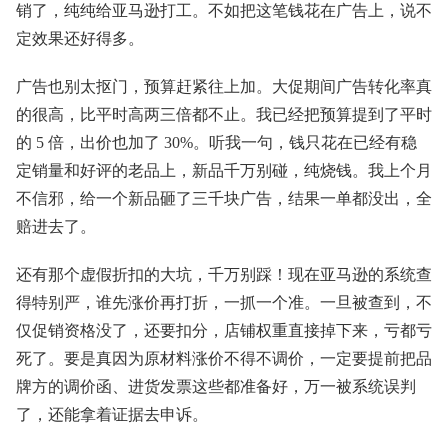
销了，纯纯给亚马逊打工。不如把这笔钱花在广告上，说不
定效果还好得多。
广告也别太抠门，预算赶紧往上加。大促期间广告转化率真
的很高，比平时高两三倍都不止。我已经把预算提到了平时
的 5 倍，出价也加了 30%。听我一句，钱只花在已经有稳
定销量和好评的老品上，新品千万别碰，纯烧钱。我上个月
不信邪，给一个新品砸了三千块广告，结果一单都没出，全
赔进去了。
还有那个虚假折扣的大坑，千万别踩！现在亚马逊的系统查
得特别严，谁先涨价再打折，一抓一个准。一旦被查到，不
仅促销资格没了，还要扣分，店铺权重直接掉下来，亏都亏
死了。要是真因为原材料涨价不得不调价，一定要提前把品
牌方的调价函、进货发票这些都准备好，万一被系统误判
了，还能拿着证据去申诉。