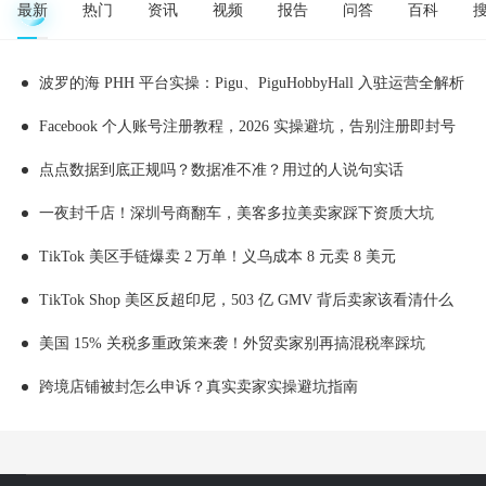
最新
热门
资讯
视频
报告
问答
百科
波罗的海 PHH 平台实操：Pigu、PiguHobbyHall 入驻运营全解析
Facebook 个人账号注册教程，2026 实操避坑，告别注册即封号
点点数据到底正规吗？数据准不准？用过的人说句实话
一夜封千店！深圳号商翻车，美客多拉美卖家踩下资质大坑
TikTok 美区手链爆卖 2 万单！义乌成本 8 元卖 8 美元
TikTok Shop 美区反超印尼，503 亿 GMV 背后卖家该看清什么
美国 15% 关税多重政策来袭！外贸卖家别再搞混税率踩坑
跨境店铺被封怎么申诉？真实卖家实操避坑指南