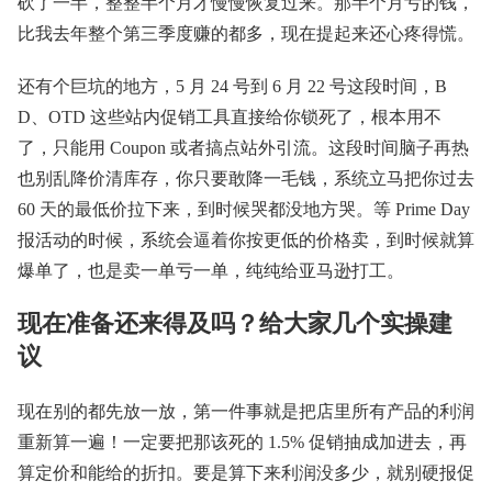
砍了一半，整整半个月才慢慢恢复过来。那半个月亏的钱，
比我去年整个第三季度赚的都多，现在提起来还心疼得慌。
还有个巨坑的地方，5 月 24 号到 6 月 22 号这段时间，B
D、OTD 这些站内促销工具直接给你锁死了，根本用不
了，只能用 Coupon 或者搞点站外引流。这段时间脑子再热
也别乱降价清库存，你只要敢降一毛钱，系统立马把你过去
60 天的最低价拉下来，到时候哭都没地方哭。等 Prime Day
报活动的时候，系统会逼着你按更低的价格卖，到时候就算
爆单了，也是卖一单亏一单，纯纯给亚马逊打工。
现在准备还来得及吗？给大家几个实操建
议
现在别的都先放一放，第一件事就是把店里所有产品的利润
重新算一遍！一定要把那该死的 1.5% 促销抽成加进去，再
算定价和能给的折扣。要是算下来利润没多少，就别硬报促