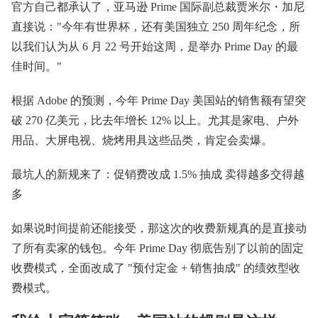
官方自己都承认了，亚马逊 Prime 国际副总裁贾米尔・加尼
直接说："今年有世界杯，还有美国独立 250 周年纪念，所
以我们认为从 6 月 22 号开始这周，是举办 Prime Day 的最
佳时间。"
根据 Adobe 的预测，今年 Prime Day 美国站的销售额有望突
破 270 亿美元，比去年增长 12% 以上。尤其是家电、户外
用品、大屏电视、烧烤用具这些品类，肯定会卖爆。
最坑人的新规来了：促销费改成 1.5% 抽成 卖得越多交得越
多
如果说时间提前还能接受，那这次的收费新规真的是直接动
了所有卖家的钱包。今年 Prime Day 彻底告别了以前的固定
收费模式，全面改成了 "预付定金 + 销售抽成" 的绩效型收
费模式。