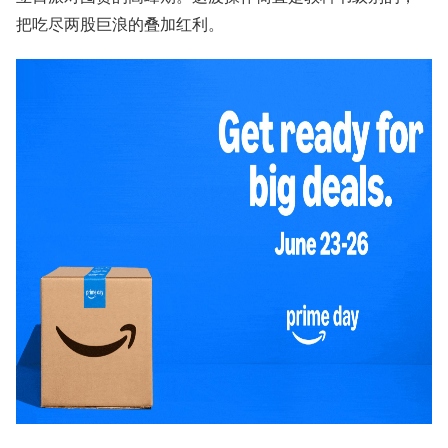
把吃尽两股巨浪的叠加红利。