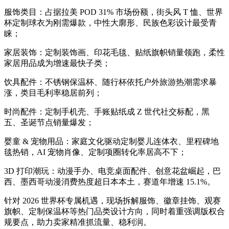
服饰类目：占据拉美 POD 31% 市场份额，街头风 T 恤、世界
杯定制球衣为刚需爆款，中性大廓形、民族色彩设计最受青
睐；
家居装饰：定制装饰画、印花毛毯、贴纸旗帜销量领跑，柔性
家居用品成为增速最快子类；
饮具配件：不锈钢保温杯、随行杯依托户外旅游热潮需求暴
涨，类目毛利率稳居前列；
时尚配件：定制手机壳、手账贴纸成 Z 世代社交标配，黑
五、圣诞节点销量爆发；
婴童 & 宠物用品：家庭文化驱动定制婴儿连体衣、里程碑地
毯热销，AI 宠物肖像、定制项圈转化率居高不下；
3D 打印潮玩：动漫手办、电竞桌面配件、创意花盆崛起，巴
西、墨西哥动漫消费热度超日本本土，赛道年增速 15.1%。
针对 2026 世界杯专属机遇，现场拆解服饰、徽章挂饰、观赛
旗帜、定制保温杯等热门品类设计方向，同时着重强调版权合
规要点，助力卖家精准抓流量、稳利润。