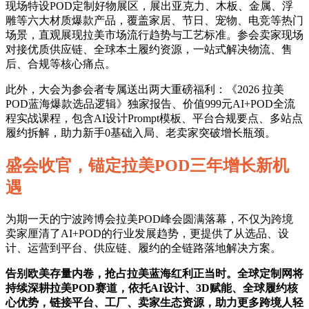
现场特设POD定制好物展区，展出亚克力、木板、金属、浮
雕等六大材质爆款产品，覆盖家居、节日、宠物、电竞等热门
场景，直观展现拉美市场流行趋势与工艺标准。参会卖家现场
对接优质供应链、全球本土履约资源，一站式解决物流、售
后、合规等核心痛点。
此外，大会为参会者专属送出两大重磅福利：《2026 拉美
POD蓝海爆款选品逻辑》独家报告、价值999元AI+POD全流
程实战课程，包含AI设计Prompt模板、平台合规要点、多站点
履约拆解，助力新手0基础入局、老卖家突破增长瓶颈。
盛会收官，锚定拉美POD三年增长新机
遇
为期一天的宁波跨博会拉美POD峰会圆满落幕，不仅为跨境
卖家厘清了AI+POD的行业发展趋势，更提供了从选品、设
计、运营到平台、供应链、履约的全链路落地解决方案。
告别欧美存量内卷，抢占拉美蓝海红利正当时。全球定制网将
持续深耕拉美POD赛道，依托AI设计、3D赋能、全球履约核
心优势，链接平台、工厂、卖家生态资源，助力更多跨境人轻