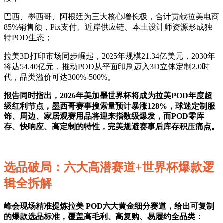
巴西、墨西哥、阿根廷为三大核心增长极，合计贡献拉美电商
85%销售额，Pix支付、近岸供应链、本土设计师资源形成独
特POD生态；
拉美3D打印市场同步崛起，2025年规模21.34亿美元，2030年
将达54.40亿元，推动POD从平面印刷迈入3D立体定制2.0时
代，品类溢价可达300%-500%。
报告同时指出，2026年美加墨世界杯将成为拉美POD年度超
级红利节点，墨西哥赛事搜索量预计暴涨128%，球迷定制服
饰、周边、家居观赛用品将迎来指数级爆发，而POD零库
存、快响应、高定制的特性，完美规避赛事后库存积压痛点。
选品破局：六大高潜赛道+世界杯爆款逻
辑全拆解
峰会现场精准提炼拉美 POD六大黄金细分赛道，给出可复制
的爆款选品标准，覆盖高毛利、高复购、易履约全品类：