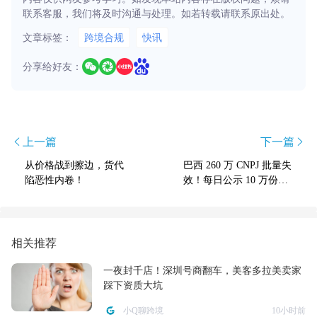
联系客服，我们将及时沟通与处理。如若转载请联系原出处。
文章标签：
跨境合规
快讯
分享给好友：
上一篇
下一篇
从价格战到擦边，货代
巴西 260 万 CNPJ 批量失
陷恶性内卷！
效！每日公示 10 万份注
销，5-6 月清完所有僵尸
企业
相关推荐
一夜封千店！深圳号商翻车，美客多拉美卖家
踩下资质大坑
小Q聊跨境
10小时前