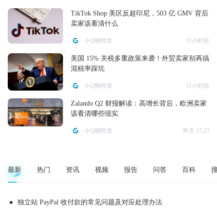
TikTok Shop 美区反超印尼，503 亿 GMV 背后
卖家该看清什么
小Q聊跨境
11小时前
美国 15% 关税多重政策来袭！外贸卖家别再搞
混税率踩坑
小Q聊跨境
11小时前
Zalando Q2 财报解读：高增长背后，欧洲卖家
该看清哪些现实
小Q聊跨境
昨天 17:23
最新
热门
资讯
视频
报告
问答
百科
独立站 PayPal 收付款的常见问题及对应处理办法