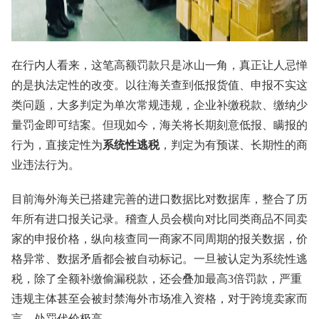
在行内人看来，这笔高额罚款只是冰山一角，真正让人忌惮
的是执法定性的改变。以往海关查到低报货值、申报不实这
类问题，大多判定为单次常规违规，企业补缴税款、缴纳少
量罚金即可结案。但现如今，海关将长期刻意低报、瞒报的
行为，直接定性为
系统性逃税
，判定为有预谋、长期性的商
业违法行为。
目前海外海关已搭建完善的进口数据比对数据库，整合了历
年所有进口报关记录。稽查人员会横向对比同类商品不同卖
家的申报价格，纵向核查同一商家不同周期的报关数据，价
格异常、数据矛盾都会被自动标记。一旦被认定为系统性逃
税，除了全额补缴偷漏税款，还会叠加最高3倍罚款，严重
违规主体甚至会被封禁海外市场准入资格，对于跨境卖家而
言，处罚代价极高。