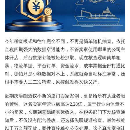
今年稽查模式和往年完全不同，不再是简单随机抽查。依托
金税四期强大的数据穿透能力，不管卖家使用哪里的公司主
体开店，后台数据都能被轻松抓取。现在核查逻辑简单粗
暴，物流单据、平台订单、资金流水、成本票据全部打通比
对，哪怕只是小额数据对不上，系统就会自动标注异常，压
根不需要人工二次筛查，风控触发得又快又严。
近期跨境圈热议不断的厦门卖家案例，更是给所有从业者敲
响警钟。这名卖家年营业额高达2.28亿，属于行业内体量不
小的卖家，长期刻意隐瞒实际收入。在税务部门下发核查通
知后，不仅没有配合整改，还选择失联规避检查。最终被处
以千万金额罚款，案件直接移交公安处理。这个真实案例让