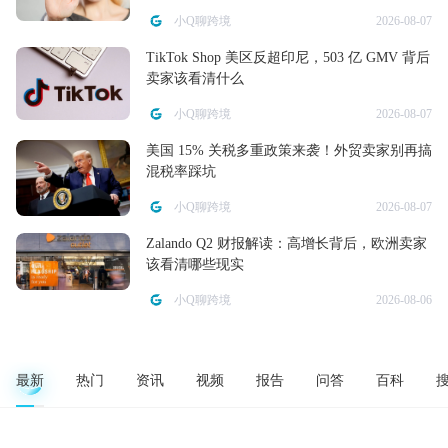
小Q聊跨境
2026-08-07
TikTok Shop 美区反超印尼，503 亿 GMV 背后
卖家该看清什么
小Q聊跨境
2026-08-07
美国 15% 关税多重政策来袭！外贸卖家别再搞
混税率踩坑
小Q聊跨境
2026-08-07
Zalando Q2 财报解读：高增长背后，欧洲卖家
该看清哪些现实
小Q聊跨境
2026-08-06
最新
热门
资讯
视频
报告
问答
百科