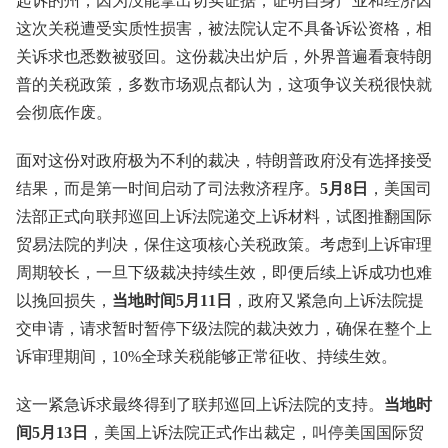
起诉的州，因为没能拿出切实证据，证明自身产业和经济因
这次关税遭受实质性损害，被法院认定不具备诉讼资格，相
关诉求也悉数被驳回。这份裁决出炉后，外界普遍看衰特朗
普的关税政策，多数市场观点都认为，这项争议关税很快就
会彻底作废。
面对这份对政府极为不利的裁决，特朗普政府没有选择接受
结果，而是第一时间启动了司法救济程序。
5月8日
，美国司
法部正式向联邦巡回上诉法院递交上诉材料，试图推翻国际
贸易法院的判决，保住这项核心关税政策。考虑到上诉审理
周期较长，一旦下级裁决持续生效，即便后续上诉成功也难
以挽回损失，
当地时间5月11日
，政府又紧急向上诉法院提
交申请，请求暂时暂停下级法院的裁决效力，确保在整个上
诉审理期间，10%全球关税能够正常征收、持续生效。
这一紧急诉求最终得到了联邦巡回上诉法院的支持。
当地时
间5月13日
，美国上诉法院正式作出裁定，叫停美国国际贸