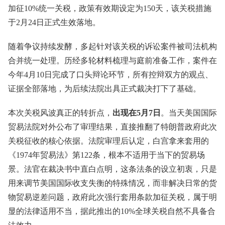
加征10%统一关税，政策有效期设定为150天，该关税措施
于2月24日正式生效落地。
随着争议持续发酵，多起针对该关税的诉讼案件被司法机构
合并统一处理。历经多轮材料梳理与庭前准备工作，案件在
今年4月10日完成了口头辩论环节，所有控辩双方的观点、
证据全部落地，为后续法院出具正式裁决打下了基础。
本次关税风波真正的转折点，
出现在5月7日
。当天美国国际
贸易法院对外公布了审理结果，直接推翻了特朗普政府此次
关税征收的核心依据。法院审理后认定，白宫拿来套用的
《1974年贸易法》第122条，根本不适用于当下的贸易场
景。法官在裁决书中直白点明，这条法条的设立初衷，只是
用来调节美国国际收支失衡的特殊情况，而非解决日常的货
物贸易逆差问题，政府此次强行套用条款加征关税，属于明
显的法律适用不当，据此推出的10%全球关税自然不具备合