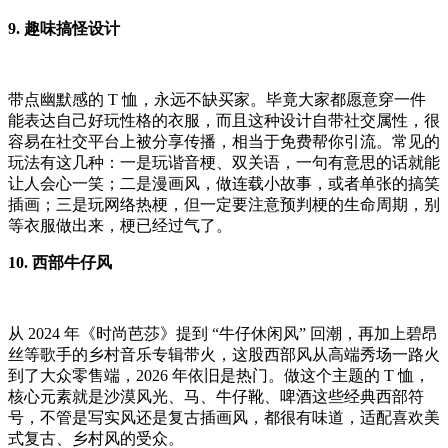
9. 趣味搞怪设计
带点幽默感的 T 恤，永远不缺买家。毕竟大家都愿意穿一件
能表达自己好玩性格的衣服，而且这种设计自带社交属性，很
容易在社交平台上被分享传播，相当于免费帮你引流。常见的
玩法有这几种：一是玩谐音梗、双关语，一句有意思的话就能
让人会心一笑；二是漫画风，做连载小故事，或者单张的搞笑
插画；三是玩网络热梗，但一定要注意预判梗的生命周期，别
等衣服做出来，梗已经过气了。
10. 西部牛仔风
从 2024 年《时尚芭莎》提到 “牛仔休闲风” 回潮，再加上碧昂
丝等歌手的乡村音乐专辑带火，这股西部风从高端秀场一路火
到了大众零售端，2026 年依旧是热门。做这个主题的 T 恤，
核心元素就是沙漠风光、马、牛仔靴、啤酒这些经典西部符
号，不管是写实风还是复古插画风，都很有味道，适配喜欢美
式复古、乡村风的受众。