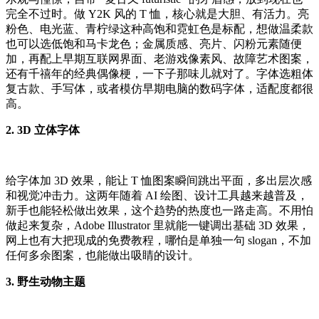
完全不过时。做 Y2K 风的 T 恤，核心就是大胆、有活力。亮
粉色、电光蓝、青柠绿这种高饱和霓虹色是标配，想做温柔款
也可以选低饱和马卡龙色；金属质感、亮片、闪粉元素随便
加，再配上早期互联网界面、老游戏像素风、故障艺术图案，
还有千禧年的经典偶像梗，一下子那味儿就对了。字体选粗体
复古款、手写体，或者模仿早期电脑的数码字体，适配度都很
高。
2. 3D 立体字体
给字体加 3D 效果，能让 T 恤图案瞬间跳出平面，多出层次感
和视觉冲击力。这两年随着 AI 绘图、设计工具越来越普及，
新手也能轻松做出效果，这个趋势的热度也一路走高。不用怕
做起来复杂，Adobe Illustrator 里就能一键调出基础 3D 效果，
网上也有大把现成的免费教程，哪怕是单独一句 slogan，不加
任何多余图案，也能做出吸睛的设计。
3. 野生动物主题