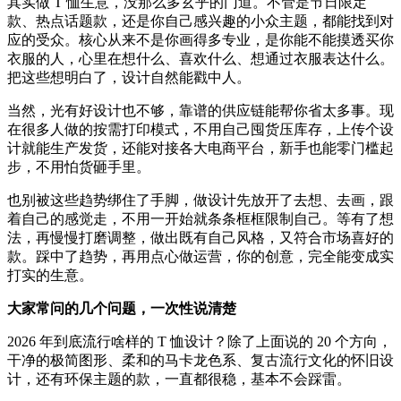
其实做 T 恤生意，没那么多玄乎的门道。不管是节日限定
款、热点话题款，还是你自己感兴趣的小众主题，都能找到对
应的受众。核心从来不是你画得多专业，是你能不能摸透买你
衣服的人，心里在想什么、喜欢什么、想通过衣服表达什么。
把这些想明白了，设计自然能戳中人。
当然，光有好设计也不够，靠谱的供应链能帮你省太多事。现
在很多人做的按需打印模式，不用自己囤货压库存，上传个设
计就能生产发货，还能对接各大电商平台，新手也能零门槛起
步，不用怕货砸手里。
也别被这些趋势绑住了手脚，做设计先放开了去想、去画，跟
着自己的感觉走，不用一开始就条条框框限制自己。等有了想
法，再慢慢打磨调整，做出既有自己风格，又符合市场喜好的
款。踩中了趋势，再用点心做运营，你的创意，完全能变成实
打实的生意。
大家常问的几个问题，一次性说清楚
2026 年到底流行啥样的 T 恤设计？除了上面说的 20 个方向，
干净的极简图形、柔和的马卡龙色系、复古流行文化的怀旧设
计，还有环保主题的款，一直都很稳，基本不会踩雷。