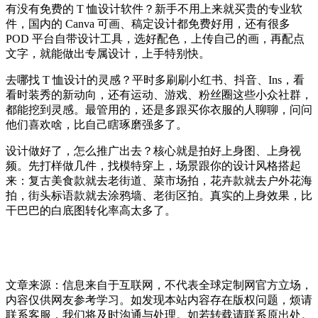
有没有免费的 T 恤设计软件？新手不用上来就买贵的专业软
件，国内的 Canva 可画、稿定设计都免费好用，还有很多
POD 平台自带设计工具，选好配色，上传自己的画，再配点
文字，就能做出专属设计，上手特别快。
去哪找 T 恤设计的灵感？平时多刷刷小红书、抖音、Ins，看
看时装秀的新动向，还有运动、游戏、粉丝圈这些小众社群，
都能挖到灵感。最管用的，还是多跟买你衣服的人聊聊，问问
他们喜欢啥，比自己瞎琢磨强多了。
设计做好了，怎么推广出去？核心就是拍好上身图、上身视
频。先打样做几件，找模特穿上，场景跟你的设计风格搭起
来：复古美食款就去老街道、菜市场拍，花卉款就去户外花海
拍，街头标语款就去涂鸦墙、老街区拍。真实的上身效果，比
干巴巴的白底图转化率高太多了。
文章来源：信息来自于互联网，不代表全球定制网官方立场，
内容仅供网友参考学习。如发现本站内容存在版权问题，烦请
联系客服，我们将及时沟通与处理。如若转载请联系原出处。