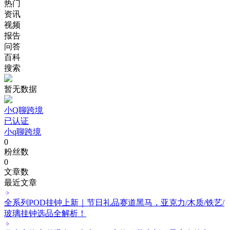
热门
资讯
视频
报告
问答
百科
搜索
暂无数据
小Q聊跨境
已认证
小q聊跨境
0
粉丝数
0
文章数
最近文章
全系列POD挂钟上新｜节日礼品赛道黑马，亚克力/木质/铁艺/
玻璃挂钟选品全解析！