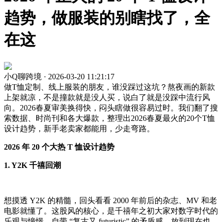
趋势，做服装的别瞎找了，全
在这
小Q聊跨境 · 2026-03-20 11:21:17
做T恤定制、线上服装的朋友，谁没踩过这坑？熬夜画的新款
上架就凉，不是撞款就是没人买，说白了就是没踩中流行风
向。2026春夏审美换得快，闷头瞎做很容易过时。我们翻了搜
索数据、时尚刊和各大爆款，整理出2026春夏最火的20个T恤
设计趋势，新手老卖家都能用，少走弯路。
2026 年 20 个大热 T 恤设计趋势
1. Y2K 千禧回潮
想摸透 Y2K 的精髓，回头看看 2000 年前后的杂志、MV 和老
电影就懂了。这股风的核心，是千禧年之初大家对数字时代的
乐观与憧憬，自带 “复古又 futuristic” 的矛盾感，放到现在也