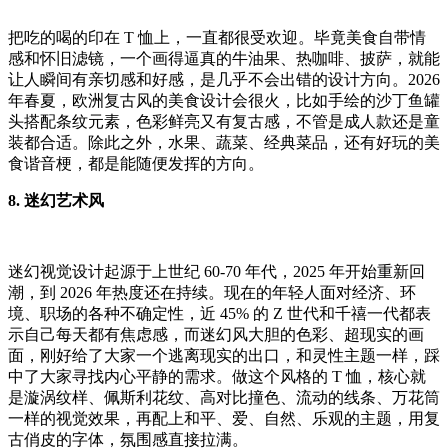
把吃的喝的印在 T 恤上，一直都很受欢迎。毕竟美食自带情
感和怀旧滤镜，一个画得逼真的牛油果、热咖啡、披萨，就能
让人瞬间有亲切感和好感，是几乎不会出错的设计方向。2026
年春夏，欧洲复古风的美食设计会很火，比如手绘的沙丁鱼罐
头搭配条纹元素，色彩鲜亮又有复古感，不管是成人款还是童
装都合适。除此之外，水果、蔬菜、经典菜品，还有好玩的美
食谐音梗，都是能随便发挥的方向。
8. 迷幻艺术风
迷幻视觉设计起源于上世纪 60-70 年代，2025 年开始重新回
潮，到 2026 年热度还在持续。现在的年轻人面对经济、环
境、职场的各种不确定性，近 45% 的 Z 世代和千禧一代都表
示自己每天都有焦虑感，而迷幻风大胆的色彩、超现实的画
面，刚好给了大家一个逃离现实的出口，和灵性主题一样，踩
中了大家寻找内心平静的需求。做这个风格的 T 恤，核心就
是漩涡纹样、佩斯利花纹、高对比撞色、流动的线条、万花筒
一样的视觉效果，再配上和平、爱、自然、乐观的主题，用复
古俏皮的字体，氛围感直接拉满。