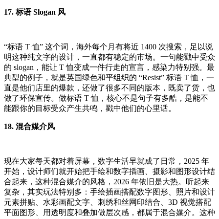
17. 标语 Slogan 风
“标语 T 恤” 这个词，海外每个月有将近 1400 次搜索，足以说
明这种纯文字的设计，一直都有稳定的市场。一句能戳中受众
的 slogan，能让 T 恤变成一件行走的宣言，感染力特别强。最
典型的例子，就是英国绿色和平组织的 “Resist” 标语 T 恤，一
直是他们店里的爆款，还做了很多不同的版本，既卖了货，也
做了环保宣传。做标语 T 恤，核心不是句子有多酷，是能不
能跟你的目标受众产生共鸣，戳中他们的心里话。
18. 混合媒介风
现在大家每天都对着屏幕，数字生活早就成了日常，2025 年
开始，设计师们就开始把手绘和数字插画、摄影和图形设计结
合起来，这种混合媒介的风格，2026 年依旧是大热。听起来
复杂，其实玩法特别多：手绘插画搭配数字图形、照片和设计
元素拼贴、水彩画配文字、刺绣和丝网印结合、3D 视觉搭配
平面图形、用透明度和叠加做层次感，都属于混合媒介。这种