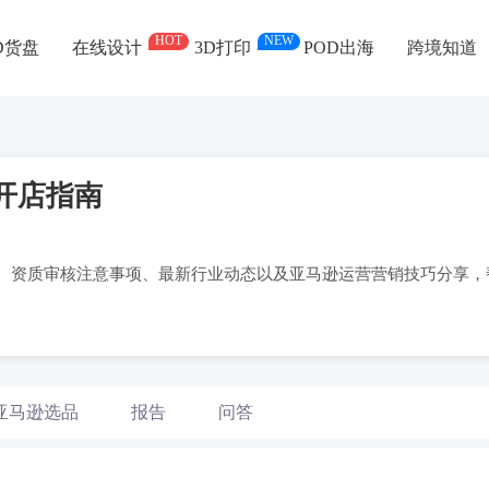
HOT
NEW
D货盘
在线设计
3D打印
POD出海
跨境知道
开店指南
、资质审核注意事项、最新行业动态以及亚马逊运营营销技巧分享，
亚马逊选品
报告
问答