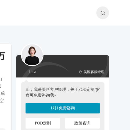
万
Lisa
美区客服经理
万
颜
Hi，我是美区客户经理，关于POD定制/货
从单
盘可免费咨询我~
空
1对1免费咨询
POD定制
政策咨询