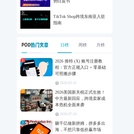
势白皮书
5
TikTok Shop跨境东南亚入驻
指南
日榜
周榜
月榜
1
2026 推特 (X) 账号注册教
程：官方正规入口 + 零基础
可照搬步骤
2026-03-31
2
2026美国新关税正式生效！
中方最新回应，跨境卖家成
本危机全面来袭
2026-07-24
3
砸千亿做新拼姆，拼多多出
海，不想只靠低价赢市场