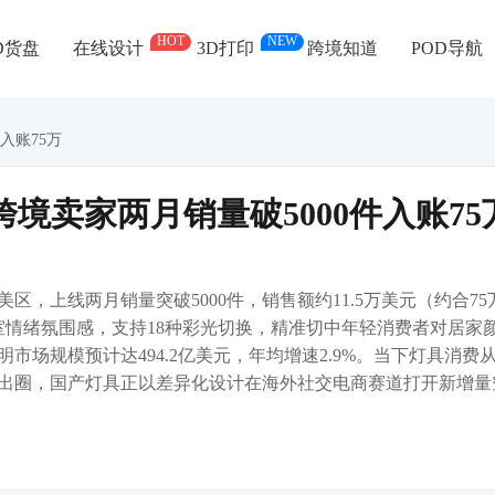
HOT
NEW
D货盘
在线设计
3D打印
跨境知道
POD导航
入账75万
 跨境卖家两月销量破5000件入账75
kTok美区，上线两月销量突破5000件，销售额约11.5万美元（约合75
打浴室情绪氛围感，支持18种彩光切换，精准切中年轻消费者对居家
市场规模预计达494.2亿美元，年均增速2.9%。当下灯具消费
出圈，国产灯具正以差异化设计在海外社交电商赛道打开新增量