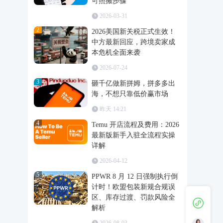
可照搬步骤
2026-03-31
2
2026美国新关税正式生效！
中方最新回应，跨境卖家成
本危机全面来袭
2026-07-24
3
砸千亿做新拼姆，拼多多出
海，不想只靠低价赢市场
昨天 14:21
4
Temu 开店流程及费用：2026
最新版新手入驻全流程实操
详解
2026-04-12
5
PPWR 8 月 12 日强制执行倒
计时！欧盟包装新规合规误
区、库存过渡、罚款风险全
解析
2026-08-03