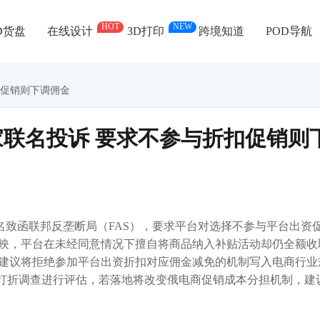
HOT
NEW
D货盘
在线设计
3D打印
跨境知道
POD导航
扣促销则下调佣金
联名投诉 要求不参与折扣促销则
土卖家联名致函联邦反垄断局（FAS），要求平台对选择不参与平台出资
映，平台在未经同意情况下擅自将商品纳入补贴活动却仍全额收
建议将拒绝参加平台出资折扣对应佣金减免的机制写入电商行业
制打折调查进行评估，若落地将改变俄电商促销成本分担机制，建