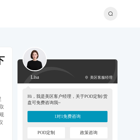
下
Lisa
美区客服经理
Hi，我是美区客户经理，关于POD定制/货
促
盘可免费咨询我~
取
规
1对1免费咨询
议
POD定制
政策咨询