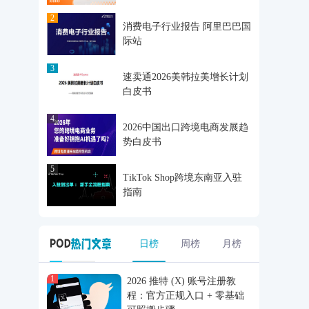
2
消费电子行业报告 阿里巴巴国
际站
3
速卖通2026美韩拉美增长计划
白皮书
4
2026中国出口跨境电商发展趋
势白皮书
5
TikTok Shop跨境东南亚入驻
指南
日榜
周榜
月榜
1
2026 推特 (X) 账号注册教
程：官方正规入口 + 零基础