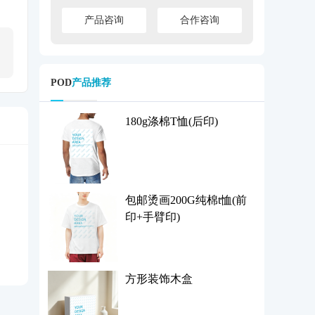
产品咨询
合作咨询
POD
产品推荐
180g涤棉T恤(后印)
包邮烫画200G纯棉t恤(前
印+手臂印)
方形装饰木盒