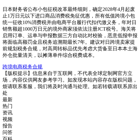
日本财务省公布小包征税改革最终细则，确定2028年4月起废
止1万日元以下进口商品消费税免征优惠，所有低值跨境小包
统一征收10%消费税并由电商平台履行代扣代缴义务，年对日
销售额超1000万日元的境外商家须依法注册JCT税号。海关将
启用订单、运单与申报数据三方自动比对校验，恶意低报申报
将面临高额罚金且税务追溯期最长7年。建议对日跨境卖家提
前规划税务合规，对高周转标品优先考虑大货备至日本本土海
外仓批量清关，以摊薄单件综合税费成本。
跨境电商
税务合规
【版权提示】信息来自于互联网，不代表全球定制网官方立
场，内容仅供网友参考学习。如发现本站内容存在版权问题，
烦请联系客服，我们将及时沟通与处理。如若转载请联系原出
处
最新
热门
资讯
视频
报告
问答
百科