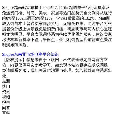
Shopee越南站宣布将于2026年7月15日起调整平台佣金费率及
免运费门槛。时尚、美妆、家居等热门品类佣金比例将从现行
约8%至10%上调至9%至12%，含VAT后最高约13.2%。Mall商
城店铺与本土普通卖家同步执行，无豁免政策。同时平台将根
据省份分级上调最低免运消费门槛，胡志明市与河内核心区涨
幅尤为明显。平台表示调整系为持续优化履约服务，建议卖家
尽快核算新费率下盈亏平衡点，低毛利铺货型店铺需重点关注
利润摊薄风险。
Shopee
东南亚市场
电商平台知识
【版权提示】信息来自于互联网，不代表全球定制网官方立
场，内容仅供网友参考学习。如发现本站内容存在版权问题，
烦请联系客服，我们将及时沟通与处理。如若转载请联系原出
处
最新
热门
资讯
视频
报告
问答
百科