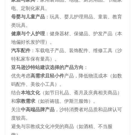
电、定制化家具。
母婴与儿童产品
：玩具、婴儿护理用品、童装、教育
类玩具。
健康与个人护理
：健身器材、保健品、护发产品（本
地偏好长发护理）。
汽车配件
：车载电子产品、装饰配件、维修工具（沙
特私家车保有量高）。
亚马逊沙特站建议选择的产品方向
：
优先考虑
高需求且轻小件
产品，降低物流成本（如数
码配件、美妆小工具）。
结合
本地文化
（如节日礼品、斋月及庆典相关商品）
和
宗教需求
（如祈祷毯、伊斯兰服饰）。
关注
中高端品牌产品
，沙特消费者对品质和品牌认可
度较高。
避免与宗教或文化冲突的商品（如酒精、不当服
饰）。