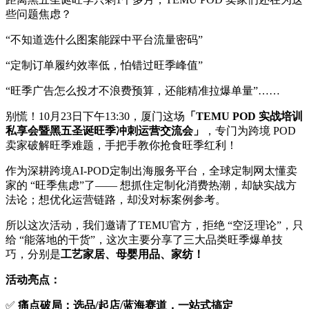
些问题焦虑？
“不知道选什么图案能踩中平台流量密码”
“定制订单履约效率低，怕错过旺季峰值”
“旺季广告怎么投才不浪费预算，还能精准拉爆单量”……
别慌！10月23日下午13:30，厦门这场
「TEMU POD 实战培训
私享会暨黑五圣诞旺季冲刺运营交流会」
，专门为跨境 POD
卖家破解旺季难题，手把手教你抢食旺季红利！
作为深耕跨境AI-POD定制出海服务平台，全球定制网太懂卖
家的 “旺季焦虑”了—— 想抓住定制化消费热潮，却缺实战方
法论；想优化运营链路，却没对标案例参考。
所以这次活动，我们邀请了TEMU官方，拒绝 “空泛理论”，只
给 “能落地的干货”，这次主要分享了三大品类旺季爆单技
巧，分别是
工艺家居、母婴用品、家纺！
活动亮点：
✅
痛点破局：选品/起店/蓝海赛道，一站式搞定