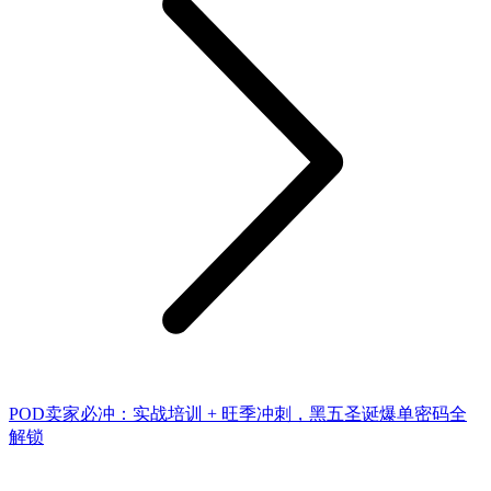
POD卖家必冲：实战培训 + 旺季冲刺，黑五圣诞爆单密码全
解锁