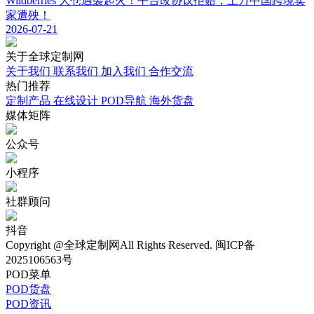
Wildberries 大仓遇袭起火！平台改协议拒赔，上万中国跨境卖
家遭殃！
2026-07-21
关于
全球定制网
关于我们
联系我们
加入我们
合作交流
热门
推荐
定制产品
在线设计
POD导航
海外货盘
媒体
矩阵
公众号
小程序
社群顾问
抖音
Copyright @全球定制网All Rights Reserved. 闽ICP备
2025106563号
POD菜单
POD货盘
POD资讯