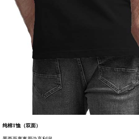
纯棉T恤（双面）
墨西哥
赛事周边
高利润