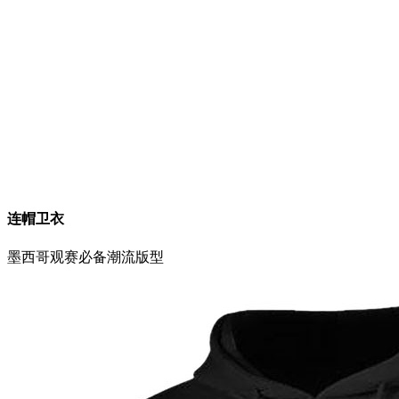
连帽卫衣
墨西哥
观赛必备
潮流版型