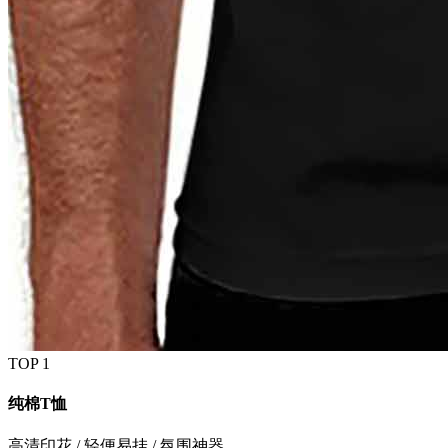
TOP 1
纯棉T恤
高清印花 / 轻便易挂 / 氛围神器