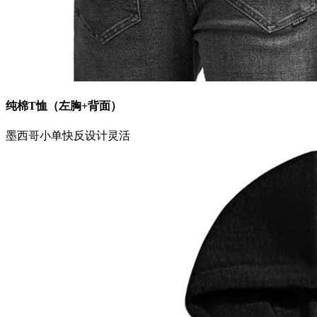
纯棉T恤（左胸+背面）
墨西哥
小单快反
设计灵活