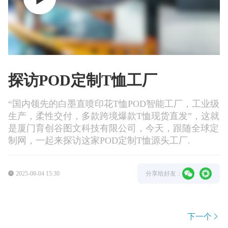
探访POD定制T恤工厂
“国内领先的白墨直喷印花T恤POD智能工厂，工业级
生产，柔性交付，多款跨境爆款T恤现货直发”，这就
是厦门育创谷图文科技有限公司，今天，跟随全球定
制网，一起来探访这家POD定制T恤源头工厂.
2025-08-04 15:30
分享给好友：
下一个