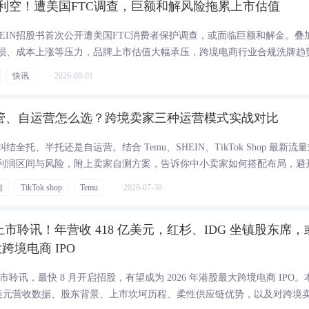
突发利空！遭美国FTC调查，巨额和解风险拖累上市估值
EIN招股书首次公开遭美国FTC消费者保护调查，或面临巨额和解金。叠
损、成本上涨等压力，品牌上市估值大幅承压，跨境电商行业合规洗牌趋
快讯
2026-08-01
半托管、自运营怎么选？跨境卖家三种运营模式实战对比
托、半托还是自运营。结合 Temu、SHEIN、TikTok Shop 最新流
利润区间与风险，附上卖家自测方案，告诉你中小卖家如何搭配布局，避
南
TikTok shop
Temu
2026-07-30
所上市聆讯！年营收 418 亿美元，红杉、IDG 坐镇股东席，
境电商 IPO
上市聆讯，最快 8 月开启招股，有望成为 2026 年港股最大跨境电商 IPO。
18 亿美元营收数据、股东背景、上市坎坷历程、柔性供应链优势，以及对跨境