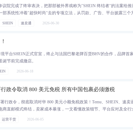
日，法国参议院完成了终审表决，把那部被外界戏称为"SHEIN 终结者"的法案给
一部系统性冲着"超快时尚"去的专项立法，从罚款、广告、平台披露三个
中国跨境服装卖家在欧洲市场的那套玩法给翻个底朝天。而与此同时，202
SHEIN
速卖通
2026-06-30
取消 150 欧元跨境小包免税，DHL 这边也暂停了发往欧盟的含商品包裹，再
出！
时尚跨境平台SHEIN正式官宣，终止与法国巴黎老牌百货BHV的合作，品牌首
圣诞节前完成撤店。
EIN
2026-06-18
行政令取消 800 美元免税 所有中国包裹必须缴税
特朗普签署行政令，彻底取消对华 800 美元小额免税政策！Temu、SHEIN、速卖
电商直邮模式终结，卖家成本暴涨，一文看懂政策细节、平台应对及全行
运营干货
2026-06-05