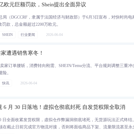
.1亿欧元巨额罚款，Shein提出全面异议
局（DGCCRF，隶属于法国经济与财政部）于6月3日宣布，对快时尚电
的行政罚款，总金额超过2200万欧元。
SHEIN
行业要闻
2026-06-04
卖家遭遇销售寒冬！
需卖家订单腰斩，消费转向刚需、SHEIN/Temu分流、平台规则调整三重冲
避险。
快讯
2026-06-04
规 6 月 30 日落地！虚拟仓彻底封死 自发货权限全取消
 月 30 日全面收紧发货权限，虚拟仓作弊漏洞彻底堵死，无货源玩法正式终结
须在截止日前完成官方物流对接，否则将面临商品下架、流量限流甚至永