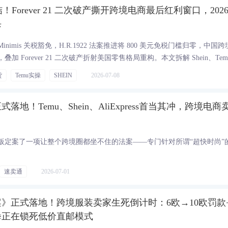
免终结！Forever 21 二次破产撕开跨境电商最后红利窗口，2026
杀
 Minimis 关税豁免，H.R.1922 法案推进将 800 美元免税门槛归零，中国
 Forever 21 二次破产折射美国零售格局重构。本文拆解 Shein、Tem
土仓与第三国中转转型路径，为跨境卖家、POD 工厂、海外仓服务商提供本土化合
货
Temu实操
SHEIN
2026-07-08
地！Temu、Shein、AliExpress首当其冲，跨境电商
板定案了一项让整个跨境圈都坐不住的法案——专门针对所谓“超快时尚”
速卖通
2026-07-01
》正式落地！跨境服装卖家生死倒计时：6欧→10欧罚款
拳正在锁死低价直邮模式