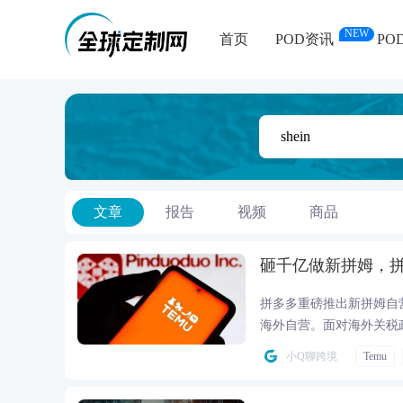
NEW
首页
POD资讯
PO
文章
报告
视频
商品
砸千亿做新拼姆，
拼多多重磅推出新拼姆自营
海外自营。面对海外关税
准入门槛，分析它对比 S
小Q聊跨境
Temu