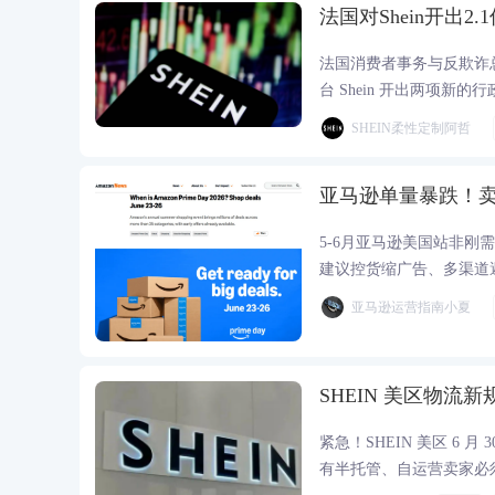
法国对Shein开出2
法国消费者事务与反欺诈总
台 Shein 开出两项新
SHEIN柔性定制阿哲
亚马逊单量暴跌！
5-6月亚马逊美国站非刚
建议控货缩广告、多渠道
亚马逊运营指南小夏
SHEIN 美区物流新
紧急！SHEIN 美区 6
有半托管、自运营卖家必