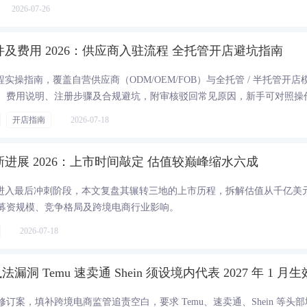
响。
2026-07-26
条件及费用 2026：供应商入驻流程 全托管开店避坑指南
驻全流程实操指南，覆盖自营供应商（ODM/OEM/FOB）与全托管 / 半托管开店
、费用说明、注册步骤及合规避坑，附审核驳回常见原因，新手可对照操
开店指南
2026-07-18
最新进展 2026：上市时间敲定 估值较巅峰缩水六成
 赴港上市进入最后冲刺阶段，本文复盘其辗转三地的上市历程，拆解估值从千亿美
募资规模、竞争格局及跨境电商行业影响。
2026-07-18
 Temu 速卖通 Shein 须设境内代表 2027 年 1 月生
订案，填补跨境电商监管追责空白，要求 Temu、速卖通、Shein 等头