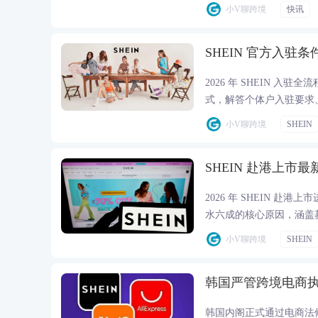
家、服装产业带的长期影
小V聊跨境
快讯
SHEIN 官方入驻
2026 年 SHEIN 入
式，解答个体户入驻要求
速下店。
小V聊跨境
SHEIN
SHEIN 赴港上市
2026 年 SHEIN
水六成的核心原因，涵盖
小V聊跨境
SHEIN
韩国严管跨境电商执法漏洞
韩国内阁正式通过电商法修