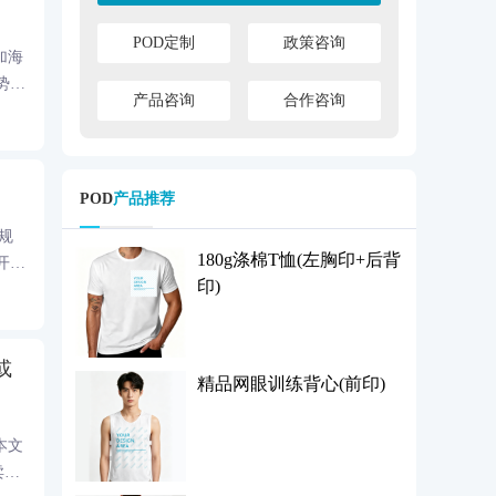
POD定制
政策咨询
加海
势凸
产品咨询
合作咨询
POD
产品推荐
量规
180g涤棉T恤(左胸印+后背
开跟
印)
或
精品网眼训练背心(前印)
本文
卖