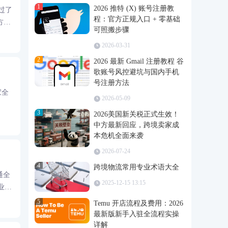
1
2026 推特 (X) 账号注册教
推过了
程：官方正规入口 + 零基础
方向
可照搬步骤
6
2026-03-31
2
2026 最新 Gmail 注册教程 谷
歌账号风控避坑与国内手机
号注册方法
家全
2026-05-09
3
2026美国新关税正式生效！
中方最新回应，跨境卖家成
本危机全面来袭
2026-07-24
4
跨境物流常用专业术语大全
通全
2025-12-15 13:15
业影
5
Temu 开店流程及费用：2026
最新版新手入驻全流程实操
详解