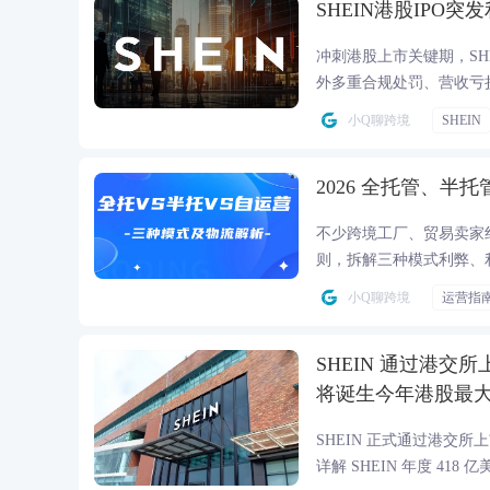
SHEIN港股IPO
冲刺港股上市关键期，SH
外多重合规处罚、营收亏
显。
小Q聊跨境
SHEIN
2026 全托管、
不少跨境工厂、贸易卖家纠结全
则，拆解三种模式利弊、
风踩坑。
小Q聊跨境
运营指
SHEIN 通过港交
将诞生今年港股最大跨
SHEIN 正式通过港交所
详解 SHEIN 年度 4