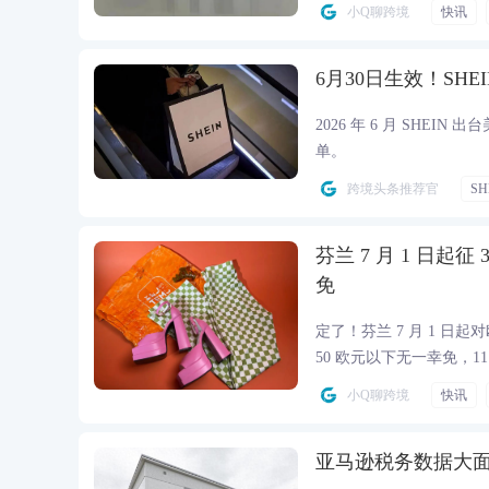
店处罚。
小Q聊跨境
快讯
6月30日生效！SH
2026 年 6 月 SHE
单。
跨境头条推荐官
SH
芬兰 7 月 1 日起征
免
定了！芬兰 7 月 1 日起
50 欧元以下无一幸免，
小Q聊跨境
快讯
亚马逊税务数据大