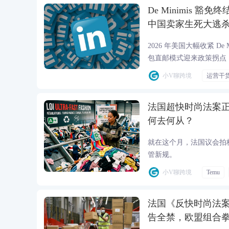
De Minimis 豁
中国卖家生死大逃
2026 年美国大幅收紧 De
包直邮模式迎来政策拐点，叠加
TikTok Shop 本
小V聊跨境
运营干
型实操生存指南。
法国超快时尚法案正式落
何去何从？
就在这个月，法国议会拍
管新规。
小V聊跨境
Temu
法国《反快时尚法案
告全禁，欧盟组合