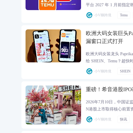
平台 2027 年 1 
机制与 C2C 交易监管。
小V聊跨境
Temu
欧洲大码女装巨头Pap
漏窗口正式打开
欧洲大码女装龙头 Pap
给 SHEIN、Temu
口，中国跨境卖家迎来大
小V聊跨境
SHEIN
重磅！希音港股IP
2026年7月10日，中
N港股上市取得核心前置资
小V聊跨境
快讯