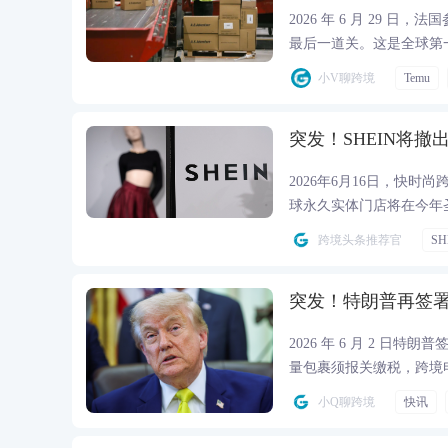
2026 年 6 月 29 
最后一道关。这是全球第
同时下手，基本上是要把
小V聊跨境
Temu
年 7 月 1 日欧盟就要
突发！SHEIN将撤
2026年6月16日，快
球永久实体门店将在今年
跨境头条推荐官
SH
突发！特朗普再签署
2026 年 6 月 2 日
量包裹须报关缴税，跨境
响。
小Q聊跨境
快讯