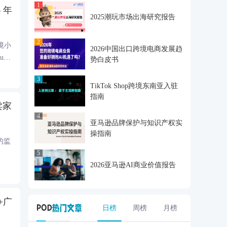
1
 年
2025潮玩市场出海研究报告
2
跨境小
2026中国出口跨境电商发展趋
u、
势白皮书
规转
3
TikTok Shop跨境东南亚入驻
指南
卖家
4
亚马逊品牌保护与知识产权实
操指南
的监
5
2026亚马逊AI商业价值报告
+广
日榜
周榜
月榜