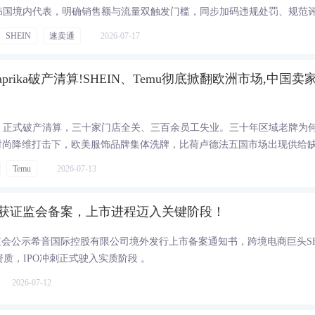
月前指定韩国境内代表，明确销售额与流量双触发门槛，同步加码违规处罚、规范
SHEIN
速卖通
2026-07-17
rika破产清算!SHEIN、Temu彻底掀翻欧洲市场,中国卖
rika 正式破产清算，三十家门店全关、三百余员工失业。三十年区域老牌为
？超快时尚降维打击下，欧美服饰品牌集体洗牌，比荷卢德法五国市场出现供给
码时尚赛道窗口期。
Temu
2026-07-13
O获证监会备案，上市进程迈入关键阶段！
国证监会公示希音国际控股有限公司境外发行上市备案通知书，跨境电商巨头SH
质，IPO冲刺正式驶入实质阶段 。
2026-07-12