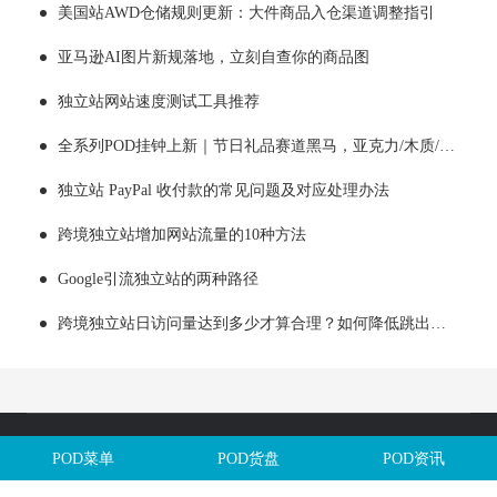
美国站AWD仓储规则更新：大件商品入仓渠道调整指引
亚马逊AI图片新规落地，立刻自查你的商品图
独立站网站速度测试工具推荐
全系列POD挂钟上新｜节日礼品赛道黑马，亚克力/木质/铁艺/ 玻璃挂钟选品全解析！
独立站 PayPal 收付款的常见问题及对应处理办法
跨境独立站增加网站流量的10种方法
Google引流独立站的两种路径
跨境独立站日访问量达到多少才算合理？如何降低跳出率？
Copyright @全球定制网All Rights Reserved. 闽ICP备2025106563号
POD菜单
POD货盘
POD资讯