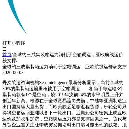
打开小程序
☰
首页
/
全球约三成集装箱运力消耗于空箱调运，亚欧航线运价
获支撑
/
全球约三成集装箱运力消耗于空箱调运，亚欧航线运价获支撑
2026-06-03
丹麦航运咨询机构Sea-Intelligence最新分析显示，当前全球约
30%的集装箱运输里程被用于空箱调运——相当于每运输3个
集装箱就有1个是空箱，较2019年疫前24%的水平明显上升并
创近年新高。根源在于全球贸易流向失衡，中越等亚洲制造业
出口国持续大量出货，而欧美缺乏足够返程货源，班轮公司只
得将空箱运回亚洲以备下一轮出口。近期船公司密集上调亚欧
运价及加收附加费，空箱调运压力亦是支撑因素之一。货代与
外贸企业需关注旺季或突发拥堵时出口港可能出现的缺箱、甩