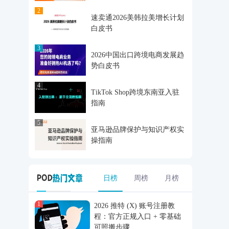
2
速卖通2026美韩拉美增长计划
白皮书
3
2026中国出口跨境电商发展趋
势白皮书
4
TikTok Shop跨境东南亚入驻
指南
5
亚马逊品牌保护与知识产权实
操指南
日榜
周榜
月榜
1
2026 推特 (X) 账号注册教
程：官方正规入口 + 零基础
可照搬步骤