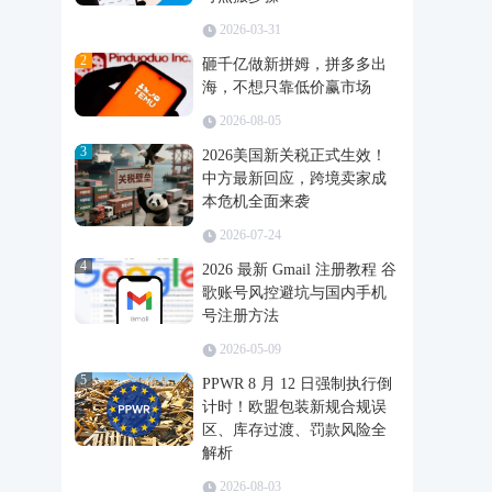
2026-03-31
2
砸千亿做新拼姆，拼多多出
海，不想只靠低价赢市场
2026-08-05
3
2026美国新关税正式生效！
中方最新回应，跨境卖家成
本危机全面来袭
2026-07-24
4
2026 最新 Gmail 注册教程 谷
歌账号风控避坑与国内手机
号注册方法
2026-05-09
5
PPWR 8 月 12 日强制执行倒
计时！欧盟包装新规合规误
区、库存过渡、罚款风险全
解析
2026-08-03