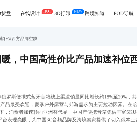
HOT
NEW
D货盘
在线设计
3D打印
跨境知道
POD导航
速补位西方品牌空缺
回暖，中国高性价比产品加速补位
2026年俄罗斯便携式蓝牙音箱线上渠道销量同比增长约18%至20%，
价位产品最受欢迎，夏季户外露营与郊游需求为主要拉动因素。在
下，消费者加速转向亚洲替代品，中国产便携音箱凭借丰富SKU
Ozon平台表现亮眼，为中国3C音频品牌及跨境卖家提供了切入俄本土