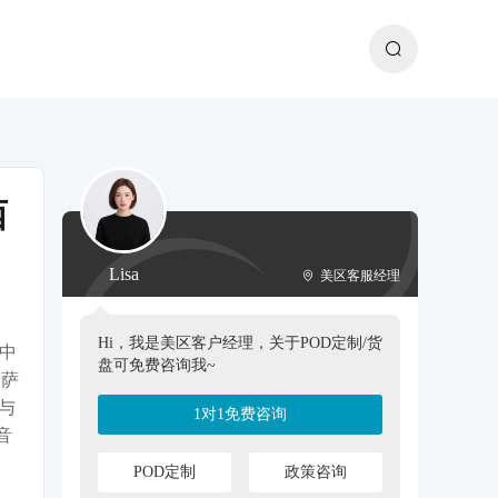
西
Lisa
美区客服经理
Hi，我是美区客户经理，关于POD定制/货
其中
盘可免费咨询我~
哈萨
与
1对1免费咨询
音
POD定制
政策咨询