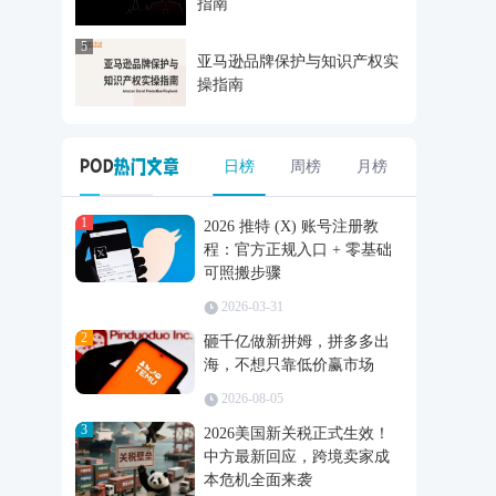
指南
5
亚马逊品牌保护与知识产权实
操指南
日榜
周榜
月榜
1
2026 推特 (X) 账号注册教
程：官方正规入口 + 零基础
可照搬步骤
2026-03-31
2
砸千亿做新拼姆，拼多多出
海，不想只靠低价赢市场
2026-08-05
3
2026美国新关税正式生效！
中方最新回应，跨境卖家成
本危机全面来袭