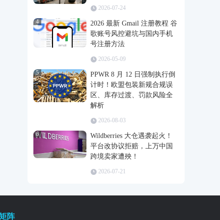
2026-07-24
4
2026 最新 Gmail 注册教程 谷
歌账号风控避坑与国内手机
号注册方法
2026-05-09
5
PPWR 8 月 12 日强制执行倒
计时！欧盟包装新规合规误
区、库存过渡、罚款风险全
解析
2026-08-03
6
Wildberries 大仓遇袭起火！
平台改协议拒赔，上万中国
跨境卖家遭殃！
2026-07-21
矩阵