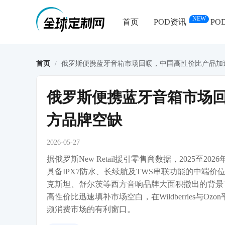
NEW
首页
POD资讯
PO
首页
/
俄罗斯便携蓝牙音箱市场回暖，中国高性价比产品加
俄罗斯便携蓝牙音箱市场
方品牌空缺
2026-05-27
据俄罗斯New Retail援引零售商数据，2025至
具备IPX7防水、长续航及TWS串联功能的中端
克斯坦、舒尔茨等西方音响品牌大面积撤出的背景
高性价比迅速填补市场空白，在Wildberries与
频消费市场的有利窗口。