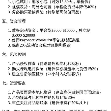
小包试用：邮政小包（时效15-30天，单价低）
规模发货：海外仓前置（单程物流成本降低40%）
务必购买运输保险（特别是高价值商品）
五、资金管理
准备启动资金：平台型$3000-$10000，独立站
$5000-$20000
使用Payoneer/WorldFirst等合规结汇渠道
保留20%流动资金应对账期和退货
六、风险控制
产品侵权排查（特别是外观专利和商标）
购买跨境电商保险（建议保额覆盖单批货值150%）
建立售后响应机制（24小时内处理客诉）
七、运营要点
产品页面需本地化翻译（建议雇佣目标国母语编辑）
营销预算占比控制在销售额15%-20%
重点关注商品动销率（建议维持在70%以上）