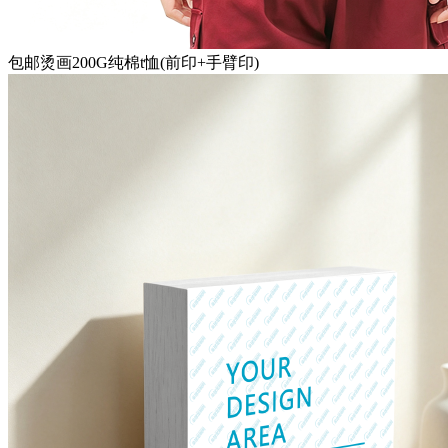
包邮烫画200G纯棉t恤(前印+手臂印)