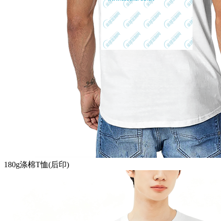
180g涤棉T恤(后印)