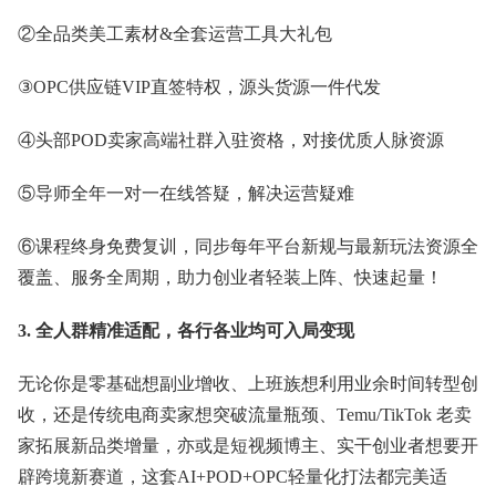
②全品类美工素材&全套运营工具大礼包
③OPC供应链VIP直签特权，源头货源一件代发
④头部POD卖家高端社群入驻资格，对接优质人脉资源
⑤导师全年一对一在线答疑，解决运营疑难
⑥课程终身免费复训，同步每年平台新规与最新玩法资源全
覆盖、服务全周期，助力创业者轻装上阵、快速起量！
3. 全人群精准适配，各行各业均可入局变现
无论你是零基础想副业增收、上班族想利用业余时间转型创
收，还是传统电商卖家想突破流量瓶颈、Temu/TikTok 老卖
家拓展新品类增量，亦或是短视频博主、实干创业者想要开
辟跨境新赛道，这套AI+POD+OPC轻量化打法都完美适