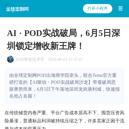
☰
打开小程序
AI · POD实战破局，6月5日深
圳锁定增收新王牌！
POD智造技术官 · 2026-06-02 15:35:07
由全球定制网POD出海商学院牵头，联合Temu官方重
磅打造的【AI驱动・POD实战破局沙龙】带着破局思
路乘势而来，6月5日下午落地深圳龙岗康利城，快速报
名抢占名额！
在传统铺货内卷严重、平台广告成本居高不下、囤货压资风
险暴涨，普通标品利润被持续压缩之下，许多卖家正困于流
量与成本的双重压力。