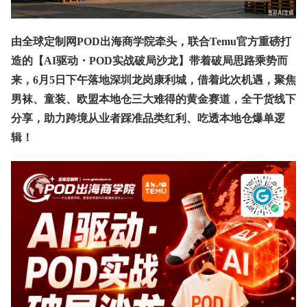
由全球定制网POD出海商学院牵头，联合Temu官方重磅打
造的【AI驱动・POD实战破局沙龙】带着破局思路乘势而
来，6月5日下午落地深圳龙岗康利城，借着此次机遇，聚焦
男袜、童装、欧盟本地仓三大难得的黄金赛道，全干货线下
分享，助力跨境从业者踩准品类红利、吃透本地仓爆单逻
辑！